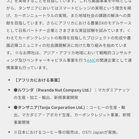
ス」を実現することを目指しています。 これら農園事業を中核としな
がら、タンザニアにおいてはスマートビレッジの実現という理念を掲
げ、カーボンニュートラルの実現、また地域社会の課題の解決への貢
献を目指しています。さらにアフリカにおける農業DXのモデルケース
として日系パートナー企業とさまざまな実証試験を試みています。く
わえてカーボンクレジットの取得を目指したプロジェクトの形成や農
園近隣コミュニティの社会課題解決に向けた取り組みを始めていま
す。 ※なお弊社は、アジア・アフリカ地域において戦略的コンサルテ
ィング及びベンチャーキャピタル事業を行う
AAIC
の関連企業として連
携事業も行っています。
【アフリカにおける事業】
●ルワンダ（Rwanda Nut Company Ltd.）：
マカダミアナッツ
の生産・加工・輸出、新規事業開発
●タンザニア(Tanja Corporation Ltd.)：
コーヒーの生産・輸
出、マカダミア・アボカド生産、カーボンクレジット事業、新規
事業開発
※日本におけるコーヒー等の販売は、OSTI Japanが実施。