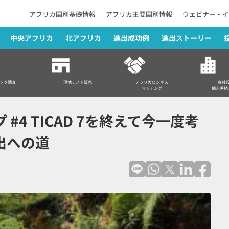
アフリカ国別基礎情報
アフリカ主要国別情報
ウェビナー・イ
中央アフリカ
北アフリカ
進出成功例
進出ストーリー
4 TICAD 7を終えて今一度考える 日系企業のアフリカ進出への道
ック調査
現地テスト販売
アフリカビジネス
会社
マッチング
輸入手続
#4 TICAD 7を終えて今一度考
出への道