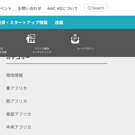
ベント
お問い合わせ
AAIC HDについて
Search
投資・スタートアップ情報
連載
設立
アフリカ進出
メールマガジン
き支援
コンサルティング
カテゴリー
現地情報
東アフリカ
西アフリカ
南部アフリカ
中央アフリカ