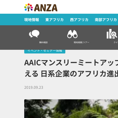
現地情報
東アフリカ
西アフリカ
南部アフリカ
HOME
>
イベント・セミナー情報
>
AAICマンスリーミートアップ #
無料相談
現地視察/ツアー
クイ
イベント・セミナー情報
AAICマンスリーミートアップ 
える 日系企業のアフリカ進
2019.09.23