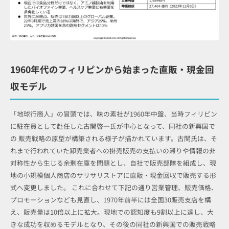
1960年代のフィリピンから始まった直販・現金回
収モデル
「地球行商人」の冒頭では、味の素社が1960年中盤、当時フィリピン
に駐在員として赴任した古関啓一氏が中心となって、同社の新興国で
の 販売戦略の原型が構築される様子が描かれています。古関氏は、そ
れまで行われていた卸売業者への掛売販売の支払いの滞りや情報の非
対称性から生じる余剰在庫を問題とし、自社で販売部隊を組成し、現
地の小規模個人商店のサリサリストアに直販・現金回収で販売する形
式へ変更しました。 これに合わせて下記の通り営業管理、販売価格、
プロモーションなども見直し、1970年前半には全国30販売支店を構
え、販売量は10倍以上に拡大。現地での認知度も9割以上に達し、大
きな成功を収めるモデルとなり、その後の同社の新興国での販売戦略