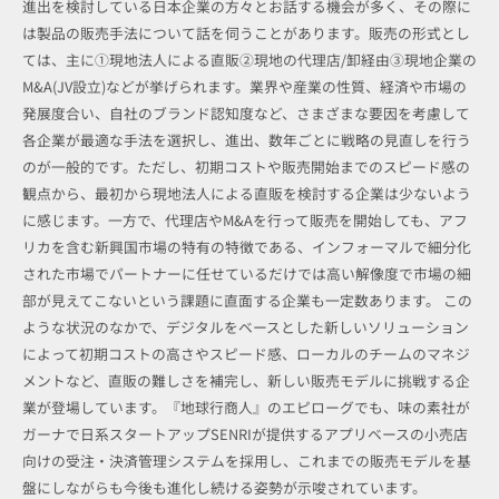
進出を検討している日本企業の方々とお話する機会が多く、その際に
は製品の販売手法について話を伺うことがあります。販売の形式とし
ては、主に①現地法人による直販②現地の代理店/卸経由③現地企業の
M&A(JV設立)などが挙げられます。業界や産業の性質、経済や市場の
発展度合い、自社のブランド認知度など、さまざまな要因を考慮して
各企業が最適な手法を選択し、進出、数年ごとに戦略の見直しを行う
のが一般的です。ただし、初期コストや販売開始までのスピード感の
観点から、最初から現地法人による直販を検討する企業は少ないよう
に感じます。一方で、代理店やM&Aを行って販売を開始しても、アフ
リカを含む新興国市場の特有の特徴である、インフォーマルで細分化
された市場でパートナーに任せているだけでは高い解像度で市場の細
部が見えてこないという課題に直面する企業も一定数あります。 この
ような状況のなかで、デジタルをベースとした新しいソリューション
によって初期コストの高さやスピード感、ローカルのチームのマネジ
メントなど、直販の難しさを補完し、新しい販売モデルに挑戦する企
業が登場しています。『地球行商人』のエピローグでも、味の素社が
ガーナで日系スタートアップSENRIが提供するアプリベースの小売店
向けの受注・決済管理システムを採用し、これまでの販売モデルを基
盤にしながらも今後も進化し続ける姿勢が示唆されています。