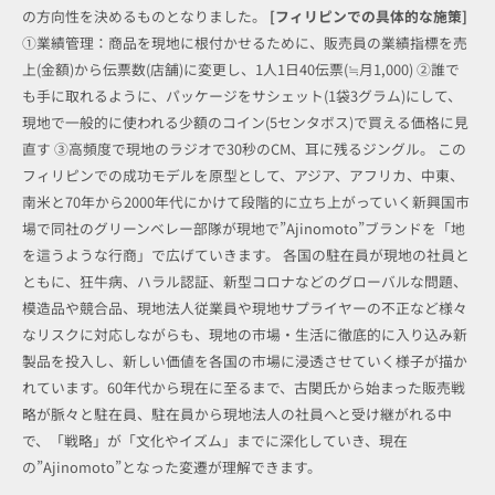
の方向性を決めるものとなりました。
[フィリピンでの具体的な施策]
①業績管理：商品を現地に根付かせるために、販売員の業績指標を売
上(金額)から伝票数(店舗)に変更し、1人1日40伝票(≒月1,000) ②誰で
も手に取れるように、パッケージをサシェット(1袋3グラム)にして、
現地で一般的に使われる少額のコイン(5センタボス)で買える価格に見
直す ③高頻度で現地のラジオで30秒のCM、耳に残るジングル。 この
フィリピンでの成功モデルを原型として、アジア、アフリカ、中東、
南米と70年から2000年代にかけて段階的に立ち上がっていく新興国市
場で同社のグリーンベレー部隊が現地で”Ajinomoto”ブランドを「地
を這うような行商」で広げていきます。 各国の駐在員が現地の社員と
ともに、狂牛病、ハラル認証、新型コロナなどのグローバルな問題、
模造品や競合品、現地法人従業員や現地サプライヤーの不正など様々
なリスクに対応しながらも、現地の市場・生活に徹底的に入り込み新
製品を投入し、新しい価値を各国の市場に浸透させていく様子が描か
れています。60年代から現在に至るまで、古関氏から始まった販売戦
略が脈々と駐在員、駐在員から現地法人の社員へと受け継がれる中
で、「戦略」が「文化やイズム」までに深化していき、現在
の”Ajinomoto”となった変遷が理解できます。