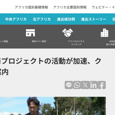
アフリカ国別基礎情報
アフリカ主要国別情報
ウェビナー・イ
中央アフリカ
北アフリカ
進出成功例
進出ストーリー
の活動が加速、クラウドファンディングのご案内
ック調査
現地テスト販売
アフリカビジネス
会社
マッチング
輸入手続
aziプロジェクトの活動が加速、ク
案内