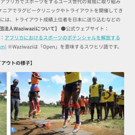
してアフリカでスポーツをするユース世代の育成に取り組み
れまでケニアでラグビークリニックやトライアウトを開催してき
らには、トライアウト成績上位者を日本に送り込むなどの
法人Waziwaziについて】
●公式ウェブサイト：
）：
アフリカにおけるスポーツのポテンシャルを解放する
om)
※Waziwaziは「Open」を意味するスワヒリ語です。
イアウトの様子】