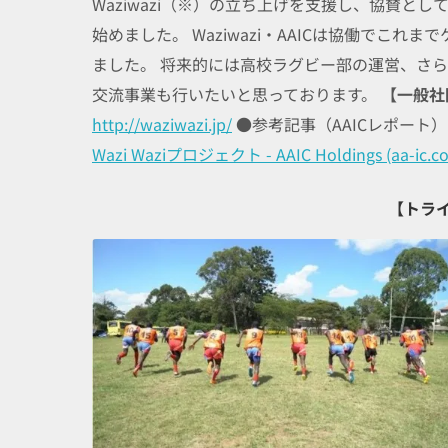
Waziwazi（※）の立ち上げを支援し、協賛と
始めました。 Waziwazi・AAICは協働でこ
ました。 将来的には高校ラグビー部の運営、さ
交流事業も行いたいと思っております。
【一般社団
http://waziwazi.jp/
●参考記事（AAICレポート
Wazi Waziプロジェクト - AAIC Holdings (aa-ic.c
【トラ