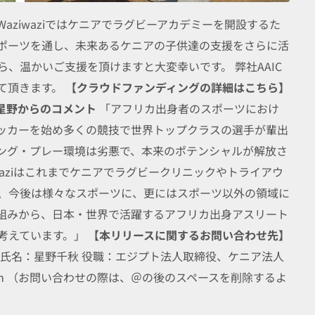
ziwaziではケニアでラグビーアカデミーを開設するた
ポーツを通し、未来あるケニアの子供達の支援をさらに活
、温かいご支援を頂けますと大変幸いです。 弊社AAIC
て頂きます。
【クラウドファンディングの詳細はこちら】
・星野からのコメント
「アフリカ出身者のスポーツにおけ
ッカーを始め多くの競技で世界トップクラスの選手が輩出
ング・プレー環境は劣悪で、本来のポテンシャルが解放さ
waziはこれまでケニアでラグビークリニックやトライアウ
、今後は様々なスポーツに、更にはスポーツ以外の領域に
組みから、日本・世界で活躍するアフリカ出身アスリート
考えています。」
【本リリースに関するお問い合わせ先】
ing Egypt 氏名：星野千秋 役職：エジプト法人取締役、ケニア法人
-ic.com （お問い合わせの際は、＠の後のスペースを削除するよ