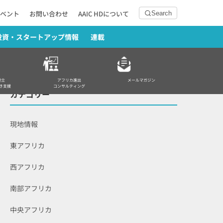
ベント
お問い合わせ
AAIC HDについて
Search
投資・スタートアップ情報
連載
設立
アフリカ進出
メールマガジン
き支援
コンサルティング
カテゴリー
現地情報
東アフリカ
西アフリカ
南部アフリカ
中央アフリカ