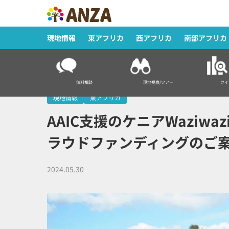
現地情報
東アフリカ
西アフリカ
南部アフリカ
HOME
>
現地情報
>
AAIC支援のケニアWaziwaziプロジェクト
無料相談
現地視察/ツアー
クイ
現地情報
東アフリカ
AAIC支援のケニアWaziw
ラウドファンディングのご
2024.05.30