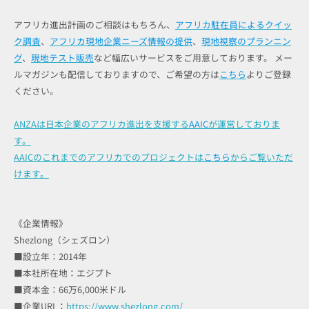
アフリカ進出計画のご相談はもちろん、
アフリカ駐在員によるクイッ
ク調査
、
アフリカ現地企業ニーズ情報の提供
、
現地視察のプランニン
グ
、
現地テスト販売
など幅広いサービスをご用意しております。 メー
ルマガジンも配信しておりますので、ご希望の方は
こちら
よりご登録
ください。
ANZAは日本企業のアフリカ進出を支援する
AAIC
が運営しておりま
す。
AAICのこれまでのアフリカでのプロジェクトは
こちら
からご覧いただ
けます。
《企業情報》
Shezlong（シェズロン）
■設立年：2014年
■本社所在地：エジプト
■資本金：66万6,000米ドル
■企業URL：
https://www.shezlong.com/