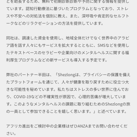
とを助長するため、無料で初期診断診断や予防に関する情報を提供し
ています。認知行動療法に基づいたプログラムとなっており、ストレ
スや不安への対処法を個別に教え、また、深呼吸や肯定的なセルフト
ークなどのリラクゼーションの方法を提供しています。
同社は、調達した資金を使用し、地域全体だけでなく世界中のアラビ
ア語を話す人々にもサービスを拡大するとともに、SMSなどを使用し
たテキストベースのセラピーや企業向けのメンタルヘルスに関する福
利厚生プログラムなどの新サービスも導入する予定です。
弊社のパートナー半田は、「Shezlongは、プライバシーの保護を備え
たプラットフォームを通じて、人々が健康を取り戻すために役立つ大
きな可能性を秘めています。私たちはストレスの多い世界に住んでお
り、COVID-19などの不確実性が原因で、心理的苦痛が増大していま
す。このようなメンタルヘルスの課題に取り組むためのShezlongの旅
の一員として参加できることを嬉しく思います。」と述べています。
アフリカ進出をご検討中の企業様はぜひANZAまでお問い合わせくだ
さい。