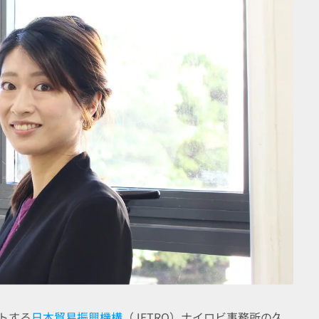
トする
日本貿易振興機構
（JETRO）ナイロビ事務所の久