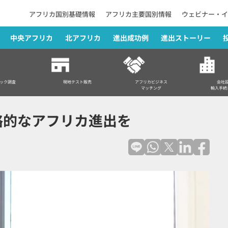
アフリカ国別基礎情報
アフリカ主要国別情報
ウェビナー・イ
中央アフリカ
北アフリカ
進出成功例
進出ストーリー
を
ック調査
現地テスト販売
アフリカビジネス
会社
マッチング
輸入手続
略的なアフリカ進出を