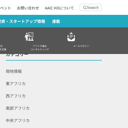
ベント
お問い合わせ
AAIC HDについて
Search
投資・スタートアップ情報
連載
設立
アフリカ進出
メールマガジン
き支援
コンサルティング
カテゴリー
現地情報
東アフリカ
西アフリカ
南部アフリカ
中央アフリカ