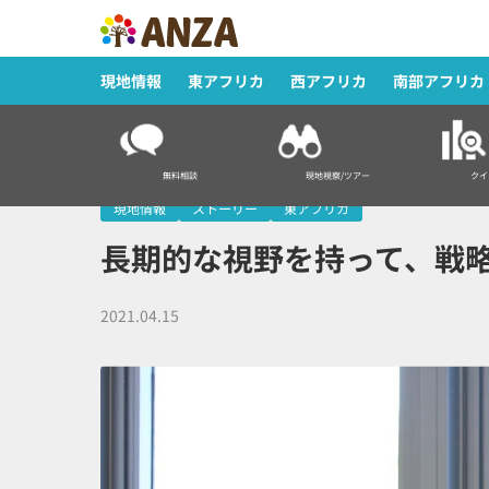
現地情報
東アフリカ
西アフリカ
南部アフリカ
HOME
>
現地情報
>
長期的な視野を持って、戦略的なアフリカ進出
無料相談
現地視察/ツアー
クイ
現地情報
ストーリー
東アフリカ
長期的な視野を持って、戦
2021.04.15