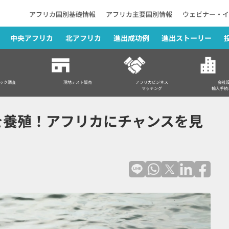
アフリカ国別基礎情報
アフリカ主要国別情報
ウェビナー・イ
中央アフリカ
北アフリカ
進出成功例
進出ストーリー
アフリカにチャンスを見いだす中小企業
ック調査
現地テスト販売
アフリカビジネス
会社
マッチング
輸入手続
を養殖！アフリカにチャンスを見