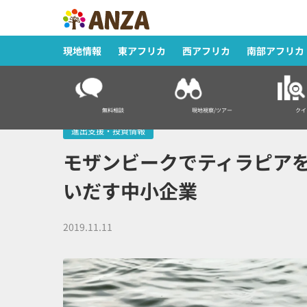
現地情報
東アフリカ
西アフリカ
南部アフリカ
HOME
>
進出支援・投資情報
>
モザンビークでティラピアを養殖！
無料相談
現地視察/ツアー
クイ
進出支援・投資情報
モザンビークでティラピア
いだす中小企業
2019.11.11