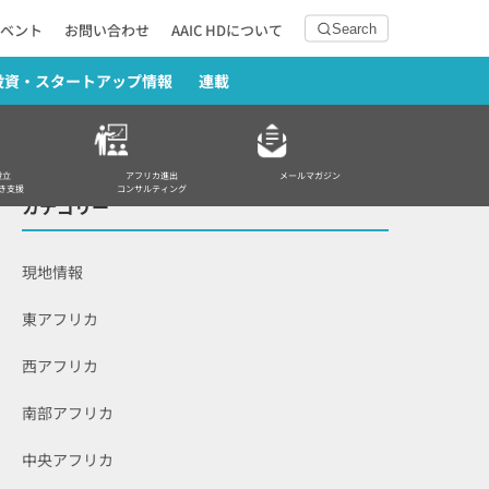
ベント
お問い合わせ
AAIC HDについて
Search
投資・スタートアップ情報
連載
設立
アフリカ進出
メールマガジン
き支援
コンサルティング
カテゴリー
現地情報
東アフリカ
西アフリカ
南部アフリカ
中央アフリカ