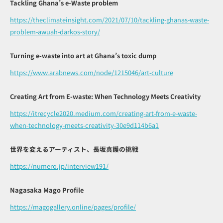
Tackling Ghana’s e-Waste problem
https://theclimateinsight.com/2021/07/10/tackling-ghanas-waste-
problem-awuah-darkos-story/
Turning e-waste into art at Ghana’s toxic dump
https://www.arabnews.com/node/1215046/art-culture
Creating Art from E-waste: When Technology Meets Creativity
https://itrecycle2020.medium.com/creating-art-from-e-waste-
when-technology-meets-creativity-30e9d114b6a1
世界を変えるアーティスト、長坂真護の挑戦
https://numero.jp/interview191/
Nagasaka Mago Profile
https://magogallery.online/pages/profile/