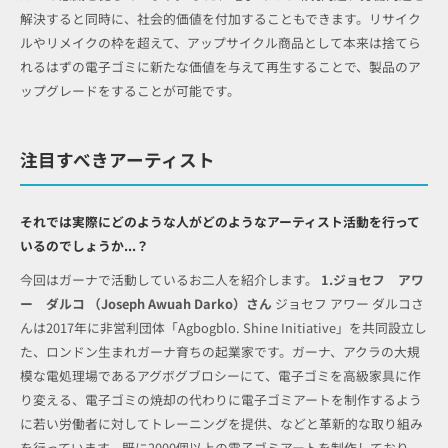
解決すると同時に、社会的価値を付加することもできます。リサイク
ルやリメイクの枠を超えて、アップサイクル商品として本来は捨てら
れるはずの電子ゴミに新たな価値を与えて再生することで、製品のア
ップグレードをすることが可能です。
注目すべきアーティスト
それでは実際にどのような人がどのようなアーティスト活動を行って
いるのでしょうか...？
今回はガーナで活動しているお二人を紹介します。
1.ジョセフ アワ
ー ダルコ （Joseph Awuah Darko）さん
ジョセフ アワー ダルコさ
んは2017年に非営利団体「Agbogblo. Shine Initiative」を共同設立し
た、ロンドン生まれガーナ育ちの起業家です。ガーナ、アクラの大規
模な電処理場であるアグボグブロシーにて、電子ゴミを高級家具に作
り変える、電子ゴミの焼却の代わりに電子ゴミアートを制作するよう
に若い労働者に対してトレーニングを提供、などと革新的な取り組み
を行っています。既に2000個以上の電子ゴミアートを制作しており、