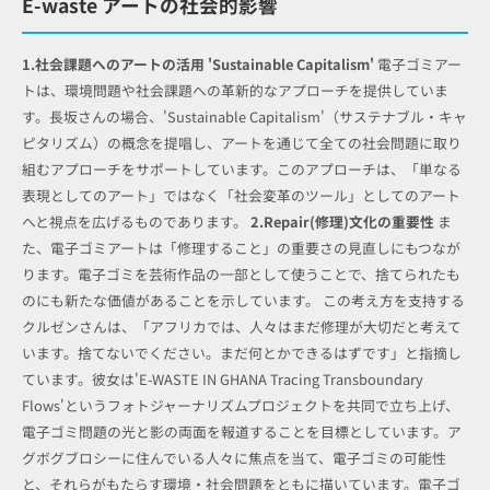
E-waste
アートの社会的影響
1.社会課題へのアートの活用 'Sustainable Capitalism'
電子ゴミアー
トは、環境問題や社会課題への革新的なアプローチを提供していま
す。長坂さんの場合、'Sustainable Capitalism'（サステナブル・キャ
ピタリズム）の概念を提唱し、アートを通じて全ての社会問題に取り
組むアプローチをサポートしています。このアプローチは、「単なる
表現としてのアート」ではなく「社会変革のツール」としてのアート
へと視点を広げるものであります。
2.Repair(修理)文化の重要性
ま
た、電子ゴミアートは「修理すること」の重要さの見直しにもつなが
ります。電子ゴミを芸術作品の一部として使うことで、捨てられたも
のにも新たな価値があることを示しています。 この考え方を支持する
クルゼンさんは、「アフリカでは、人々はまだ修理が大切だと考えて
います。捨てないでください。まだ何とかできるはずです」と指摘し
ています。彼女は'E-WASTE IN GHANA Tracing Transboundary
Flows'というフォトジャーナリズムプロジェクトを共同で立ち上げ、
電子ゴミ問題の光と影の両面を報道することを目標としています。ア
グボグブロシーに住んでいる人々に焦点を当て、電子ゴミの可能性
と、それらがもたらす環境・社会問題をともに描いています。電子ゴ