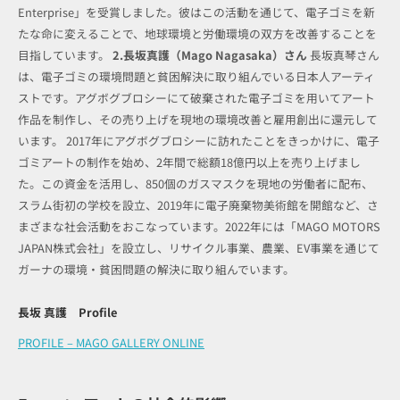
Enterprise」を受賞しました。彼はこの活動を通じて、電子ゴミを新
たな命に変えることで、地球環境と労働環境の双方を改善することを
目指しています。
2.長坂真護（Mago Nagasaka）さん
長坂真琴さん
は、電子ゴミの環境問題と貧困解決に取り組んでいる日本人アーティ
ストです。アグボグブロシーにて破棄された電子ゴミを用いてアート
作品を制作し、その売り上げを現地の環境改善と雇用創出に還元して
います。 2017年にアグボグブロシーに訪れたことをきっかけに、電子
ゴミアートの制作を始め、2年間で総額18億円以上を売り上げまし
た。この資金を活用し、850個のガスマスクを現地の労働者に配布、
スラム街初の学校を設立、2019年に電子廃棄物美術館を開館など、さ
まざまな社会活動をおこなっています。2022年には「MAGO MOTORS
JAPAN株式会社」を設立し、リサイクル事業、農業、EV事業を通じて
ガーナの環境・貧困問題の解決に取り組んでいます。
長坂 真護 Profile
PROFILE – MAGO GALLERY ONLINE