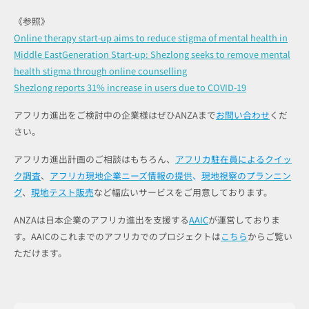
《参照》
Online therapy start-up aims to reduce stigma of mental health in
Middle East
Generation Start-up: Shezlong seeks to remove mental
health stigma through online counselling
Shezlong reports 31% increase in users due to COVID-19
アフリカ進出をご検討中の企業様はぜひANZAまで
お問い合わせ
くだ
さい。
アフリカ進出計画のご相談はもちろん、
アフリカ駐在員によるクイッ
ク調査
、
アフリカ現地企業ニーズ情報の提供
、
現地視察のプランニン
グ
、
現地テスト販売
など幅広いサービスをご用意しております。
ANZAは日本企業のアフリカ進出を支援する
AAIC
が運営しておりま
す。AAICのこれまでのアフリカでのプロジェクトは
こちら
からご覧い
ただけます。