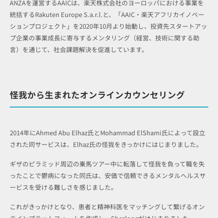
ANZAを運営するAAICは、楽天株式会社のヨーロッパにおける事業を
統括するRakuten Europe S.a.r.l.と、「AAIC・楽天アフリカイノベー
ションプロジェクト」を2020年10月より始動し、投資先スタートアッ
プ企業の事業成長に寄与するメンタリング（経営、技術に関する助
言）を通じて、社会課題解決を促進しています。
怪我から生まれたオンラインカウンセリング
2014年にAhmed Abu Elhaz氏とMohammad ElShami氏によって設立
された同サービスは、Elhaz氏の怪我をきっかけにはじまりました。
ギザのピラミッド周辺の乗馬ツアー中に転落して怪我を負って職を失
ったことで鬱病になった同氏は、安価で信頼できるメンタルヘルスサ
ービスを受ける難しさを感じました。
これがきっかけとなり、患者と精神科医をマッチングして繋げるオン