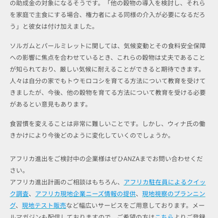
の助成金の対象になるそうです。「他の穀物の導入を検討し、それら
を家庭で主食にする場合、権力者による同様の介入が必要になるだろ
う」と彼女は付け加えました。
ソルガムとパールミレットに関しては、気候変動とその食料安全保障
への影響に焦点を合わせているとき、これらの穀物は丈夫であること
が知られており、厳しい気候に耐えることができると期待できます。
人々は自分の家でもトウモロコシを育てる方法について教育を受けて
きましたが、今後、他の穀物を育てる方法について教育を受ける必要
があるとい意見もあります。
食習慣を変えることは非常に難しいことです。しかし、ウィナ氏の働
きかけにより今後どのように変化していくのでしょうか。
アフリカ進出をご検討中の企業様はぜひANZAまでお問い合わせくだ
さい。
アフリカ進出計画のご相談はもちろん、
アフリカ駐在員によるクイッ
ク調査
、
アフリカ現地企業ニーズ情報の提供
、
現地視察のプランニン
グ
、
現地テスト販売
など幅広いサービスをご用意しております。メー
ルマガジンも配信しておりますので、ご希望の方は
こちら
よりご登録