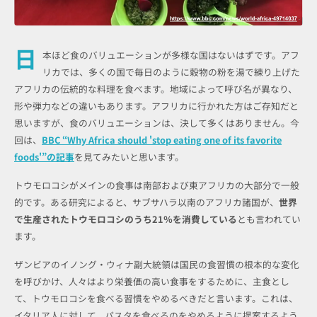
日
本ほど食のバリュエーションが多様な国はないはずです。アフ
リカでは、多くの国で毎日のように穀物の粉を湯で練り上げた
アフリカの伝統的な料理を食べます。地域によって呼び名が異なり、
形や弾力などの違いもあります。アフリカに行かれた方はご存知だと
思いますが、食のバリュエーションは、決して多くはありません。今
回は、
BBC “Why Africa should 'stop eating one of its favorite
foods'”の記事
を見てみたいと思います。
トウモロコシがメインの食事は南部および東アフリカの大部分で一般
的です。ある研究によると、サブサハラ以南のアフリカ諸国が、
世界
で生産されたトウモロコシのうち21％を消費している
とも言われてい
ます。
ザンビアのイノング・ウィナ副大統領は国民の食習慣の根本的な変化
を呼びかけ、人々はより栄養価の高い食事をするために、主食とし
て、トウモロコシを食べる習慣をやめるべきだと言います。これは、
イタリア人に対して、パスタを食べるのをやめるように提案するよう