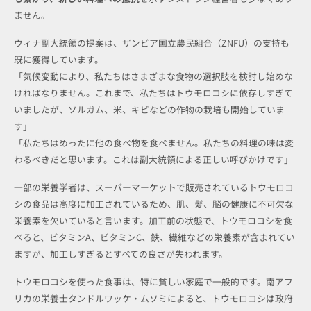
ません。
ウィナ副大統領の提案は、ザンビア国立農民組合（ZNFU）の支持も
既に獲得しています。
「気候変動により、私たちはさまざまな食物の選択肢を検討し始めな
ければなりません。これまで、私たちはトウモロコシに依存しすぎて
いましたが、ソルガム、米、キビなどの作物の栽培も開始していま
す」
「私たちはめったに他の食べ物を食べません。私たちの料理の味は変
わるべきだと思います。これは副大統領による正しい呼びかけです」
一部の栄養学者は、スーパーマーケットで販売されているトウモロコ
シの食品は高度に加工されているため、肌、髪、脳の健康に不可欠な
栄養素を欠いていると言います。加工前の状態で、トウモロコシを食
べると、ビタミンA、ビタミンC、鉄、繊維などの栄養素が含まれてい
ますが、加工しすぎるとすべての良さが失われます。
トウモロコシを使った食事は、特に貧しい家庭で一般的です。南アフ
リカの栄養士タンドルワッケ・ムソミによると、トウモロコシは政府