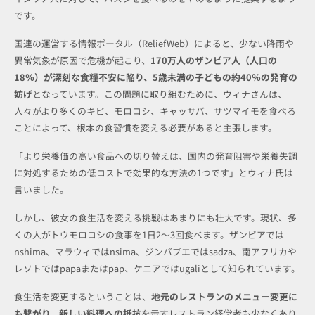
です。
国連の運営する情報ポータル（ReliefWeb）によると、少ない降雨や
異常気象が原因で危機が起こり、
170万人のザンビア人（人口の
18％）が深刻な食糧不安に陥り、5歳未満の子どもの約40％の発育の
妨げ
となっています。この問題に取り組むために、ウィナさんは、
人々がより多くのキビ、モロコシ、キャッサバ、サツマイモを食べる
ことによって、根本の食習慣を変える必要があると主張します。
「より栄養価の高い食品への切り替えは、国内の発育阻害や栄養失調
に対処するための低コストで効果的な方法の1つです」とウィナ氏は
言いました。
しかし、彼女の食生活を変える挑戦はあまりにも壮大です。現状、多
くの人がトウモロコシの食事を1日2〜3回食べます。ザンビアでは
nshima、マラウィではnsima、ジンバブエではsadza、南アフリカや
レソトではpapaまたはpap、ケニアではugaliとして知られています。
食生活を変更するということは、
地元のレストランのメニュー変更に
も繋がり、新しい料理への抵抗
を示すレストラン経営者も少なくあり