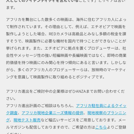
人としてのアイデンティティを含んでいる
ことです」とサイアは言い
ます。
アフリカを舞台にした数多くの映画は、海外に住むアフリカ人によっ
て制作されています。その理由として、例えば、エチオピアで映画を
製作しようとした場合、REDカメラは高級品とみなし多額の税金を課
すそうで、映画製作に必要な機材を国内で持つことができないことが
挙げられます。また、エチオピアに拠点を置くプロデューサーは、社
会性やメッセージ性の強い短編映画や長編映画ではなく、即時の商業
的価値を持つ映画にのみ関心を持つ傾向にあると言います。しかしな
がら、多くのアフリカ人のプロデューサーらは、放映時のマーケティ
ングを意識して映画製作に取り組めるとポジティブです。
アフリカ進出をご検討中の企業様はぜひANZAまでお問い合わせくだ
さい。
アフリカ進出計画のご相談はもちろん、
アフリカ駐在員によるクイッ
ク調査
、
アフリカ現地企業ニーズ情報の提供
、
現地視察のプランニン
グ
、
現地テスト販売
など幅広いサービスをご用意しております。メー
ルマガジンも配信しておりますので、ご希望の方は
こちら
よりご登録