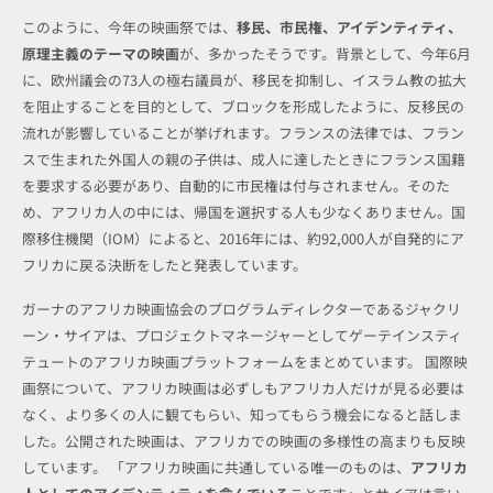
このように、今年の映画祭では、
移民、市民権、アイデンティティ、
原理主義のテーマの映画
が、多かったそうです。背景として、今年6月
に、欧州議会の73人の極右議員が、移民を抑制し、イスラム教の拡大
を阻止することを目的として、ブロックを形成したように、反移民の
流れが影響していることが挙げれます。フランスの法律では、フラン
スで生まれた外国人の親の子供は、成人に達したときにフランス国籍
を要求する必要があり、自動的に市民権は付与されません。そのた
め、アフリカ人の中には、帰国を選択する人も少なくありません。国
際移住機関（IOM）によると、2016年には、約92,000人が自発的にア
フリカに戻る決断をしたと発表しています。
ガーナのアフリカ映画協会のプログラムディレクターであるジャクリ
ーン・サイアは、プロジェクトマネージャーとしてゲーテインスティ
テュートのアフリカ映画プラットフォームをまとめています。 国際映
画祭について、アフリカ映画は必ずしもアフリカ人だけが見る必要は
なく、より多くの人に観てもらい、知ってもらう機会になると話しま
した。公開された映画は、アフリカでの映画の多様性の高まりも反映
しています。 「アフリカ映画に共通している唯一のものは、
アフリカ