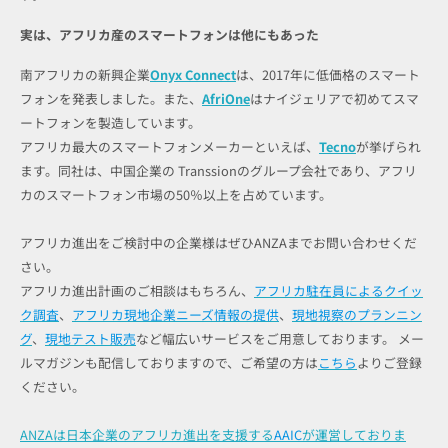
実は、アフリカ産のスマートフォンは他にもあった
南アフリカの新興企業
Onyx Connect
は、2017年に低価格のスマート
フォンを発表しました。また、
AfriOne
はナイジェリアで初めてスマ
ートフォンを製造しています。
アフリカ最大のスマートフォンメーカーといえば、
Tecno
が挙げられ
ます。同社は、中国企業の Transsionのグループ会社であり、アフリ
カのスマートフォン市場の50％以上を占めています。
アフリカ進出をご検討中の企業様はぜひANZAまでお問い合わせくだ
さい。
アフリカ進出計画のご相談はもちろん、
アフリカ駐在員によるクイッ
ク調査
、
アフリカ現地企業ニーズ情報の提供
、
現地視察のプランニン
グ
、
現地テスト販売
など幅広いサービスをご用意しております。 メー
ルマガジンも配信しておりますので、ご希望の方は
こちら
よりご登録
ください。
ANZAは日本企業のアフリカ進出を支援する
AAIC
が運営しておりま