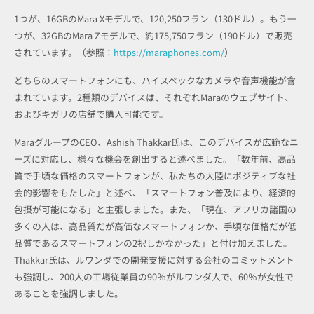
1つが、16GBのMara Xモデルで、120,250フラン（130ドル）。もう一
つが、32GBのMara Zモデルで、約175,750フラン（190ドル）で販売
されています。（参照：
https://maraphones.com/
）
どちらのスマートフォンにも、ハイスペックなカメラや音声機能が含
まれています。2種類のデバイスは、それぞれMaraのウェブサイト、
およびキガリの店舗で購入可能です。
MaraグループのCEO、Ashish Thakkar氏は、このデバイスが広範なニ
ーズに対応し、様々な機会を創出すると述べました。「数年前、高品
質で手頃な価格のスマートフォンが、私たちの大陸にポジティブな社
会的影響をもたした」と述べ、「スマートフォン普及により、経済的
包摂が可能になる」と主張しました。また、「現在、アフリカ諸国の
多くの人は、高品質だが高価なスマートフォンか、手頃な価格だが低
品質であるスマートフォンの2択しかなかった」と付け加えました。
Thakkar氏は、ルワンダでの開発支援に対する会社のコミットメント
も強調し、200人の工場従業員の90％がルワンダ人で、60％が女性で
あることを強調しました。