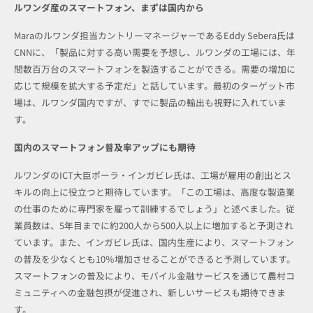
ルワンダ産のスマートフォン、まずは国内から
Maraのルワンダ担当カントリーマネージャーであるEddy Sebera氏は
CNNに、「製品に対する高い需要を予想し、ルワンダの工場には、年
間数百万台のスマートフォンを製造することができる。需要の増加に
応じて規模を拡大する予定だ」と話しています。最初のターゲット市
場は、ルワンダ国内ですが、すでに製品の輸出も視野に入れていま
す。
国内のスマートフォン普及率アップにも期待
ルワンダのICT大臣ポーラ・インガビレ氏は、工場が雇用の創出とス
キルの向上に役立つと期待しています。「この工場は、高度な製造業
の仕事のために専門家を雇って訓練するでしょう」と述べました。従
業員数は、5年目までに約200人から500人以上に増加すると予測され
ています。また、インガビレ氏は、国内生産により、スマートフォン
の普及を少なくとも10％増加させることができると予測しています。
スマートフォンの普及により、モバイル金融サービスを通じて農村コ
ミュニティへの金融包摂が促進され、新しいサービスも期待できま
す。