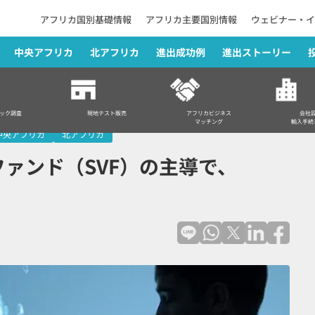
アフリカ国別基礎情報
アフリカ主要国別情報
ウェビナー・イ
中央アフリカ
北アフリカ
進出成功例
進出ストーリー
導で、Andelaがユニコーン入りへ
ック調査
現地テスト販売
アフリカビジネス
会社
マッチング
輸入手続
中央アフリカ
北アフリカ
ァンド（SVF）の主導で、