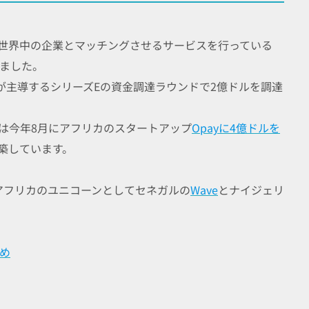
世界中の企業とマッチングさせるサービスを行っている
ました。
が主導するシリーズEの資金調達ラウンドで2億ドルを調達
は今年8月にアフリカのスタートアップ
Opayに4億ドルを
築しています。
の西アフリカのユニコーンとしてセネガルの
Wave
とナイジェリ
。
とめ