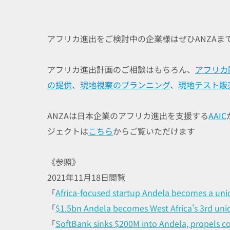
アフリカ進出をご検討中の企業様はぜひANZAま
アフリカ進出計画のご相談はもちろん、
アフリカ
の提供
、
現地視察のプランニング
、
現地テスト販
ANZAは日本企業のアフリカ進出を支援する
AAIC
ジェクトは
こちら
からご覧いただけます
《参照》
2021年11月18日閲覧
「
Africa-focused startup Andela becomes a uni
「
$1.5bn Andela becomes West Africa's 3rd unic
「
SoftBank sinks $200M into Andela, propels co