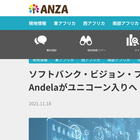
現地情報
東アフリカ
西アフリカ
南部アフリカ
HOME
>
現地情報
>
ソフトバンク・ビジョン・ファンド（SVF）の主
無料相談
現地視察/ツアー
クイ
現地情報
東アフリカ
西アフリカ
南部アフリカ
ソフトバンク・ビジョン・フ
Andelaがユニコーン入りへ
2021.11.18