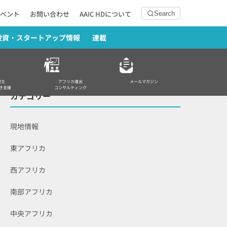
ベント
お問い合わせ
AAIC HDについて
Search
投資・スタートアップ情報
連載
設立
アフリカ進出
メールマガジン
き支援
コンサルティング
カテゴリー
現地情報
東アフリカ
西アフリカ
南部アフリカ
中央アフリカ